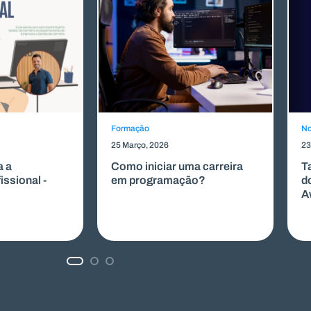
Formação
No
25 Março, 2026
23
a a
Como iniciar uma carreira
T
issional -
em programação?
d
A
1
2
3