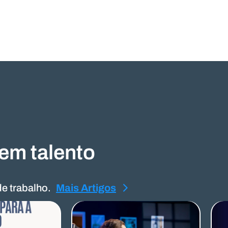
em talento
e trabalho.
 Artigos
Mais Artigos