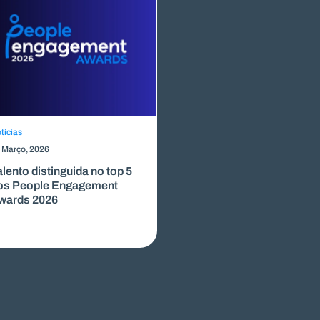
tícias
Mercado de Trabalho
 Março, 2026
11 Março, 2026
alento distinguida no top 5
Competências profission
os People Engagement
do futuro: o que o merca
wards 2026
quer?