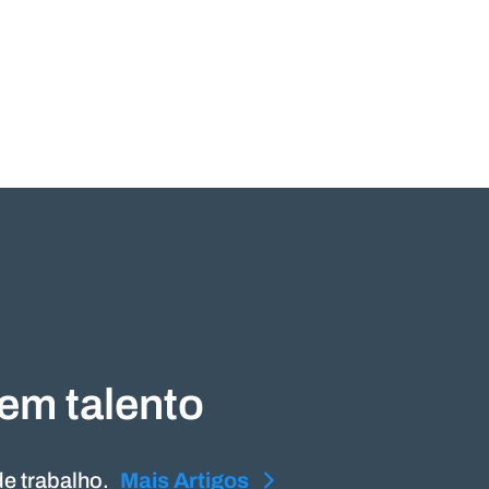
em talento
e trabalho.
 Artigos
Mais Artigos